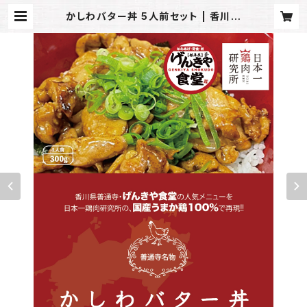
かしわバター丼 5人前セット | 香川名
物かしわバター丼・唐揚げ専門店｜げ
んき屋善通寺