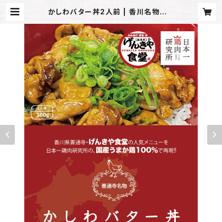
かしわバター丼2人前 | 香川名物かし
わバター丼・唐揚げ専門店｜げんき屋
善通寺